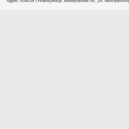
Адрес: 654038 г.Новокузнецк, Кемеровская об., ул. Автотранспо