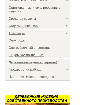
Мешки, мусорные пакеты
»
Оцинкованные и эмалированные
изделия
Средства защиты
»
Садовый инвентарь
»
Хозтовары
»
Электроды
Снегоуброчный инвентарь
Шнуры хозяйственные
Деревянные изделия (черенки)
Гвозди, сетка-рабица
»
Чистящие, моющие средства