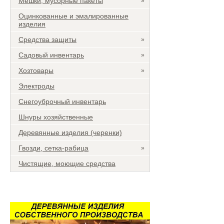
Мешки, мусорные пакеты
»
Оцинкованные и эмалированные
изделия
Средства защиты
»
Садовый инвентарь
»
Хозтовары
»
Электроды
Снегоуброчный инвентарь
Шнуры хозяйственные
Деревянные изделия (черенки)
Гвозди, сетка-рабица
»
Чистящие, моющие средства